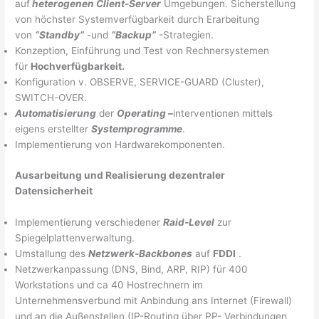
auf
heterogenen Client-Server
Umgebungen. Sicherstellung
von höchster Systemverfügbarkeit durch Erarbeitung
von
“Standby”
-und
“Backup”
-Strategien.
Konzeption, Einführung und Test von Rechnersystemen
für
Hochverfügbarkeit.
Konfiguration v. OBSERVE, SERVICE-GUARD (Cluster),
SWITCH-OVER.
Automatisierung
der
Operating –
interventionen mittels
eigens erstellter
Systemprogramme
.
Implementierung von Hardwarekomponenten.
Ausarbeitung und Realisierung dezentraler
Datensicherheit
Implementierung verschiedener
Raid-Level
zur
Spiegelplattenverwaltung.
Umstallung des
Netzwerk-Backbones
auf
FDDI
.
Netzwerkanpassung (DNS, Bind, ARP, RIP) für 400
Workstations und ca 40 Hostrechnern im
Unternehmensverbund mit Anbindung ans Internet (Firewall)
und an die Außenstellen (IP-Routing über PP- Verbindungen