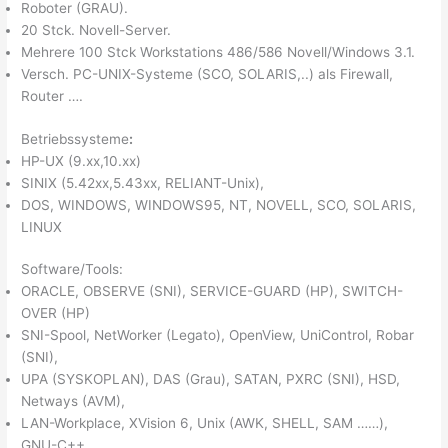
Roboter (GRAU).
20 Stck. Novell-Server.
Mehrere 100 Stck Workstations 486/586 Novell/Windows 3.1.
Versch. PC-UNIX-Systeme (SCO, SOLARIS,..) als Firewall,
Router ….
Betriebssysteme
:
HP-UX (9.xx,10.xx)
SINIX (5.42xx,5.43xx, RELIANT-Unix),
DOS, WINDOWS, WINDOWS95, NT, NOVELL, SCO, SOLARIS,
LINUX
Software/Tools:
ORACLE, OBSERVE (SNI), SERVICE-GUARD (HP), SWITCH-
OVER (HP)
SNI-Spool, NetWorker (Legato), OpenView, UniControl, Robar
(SNI),
UPA (SYSKOPLAN), DAS (Grau), SATAN, PXRC (SNI), HSD,
Netways (AVM),
LAN-Workplace, XVision 6, Unix (AWK, SHELL, SAM ……),
GNU-C++