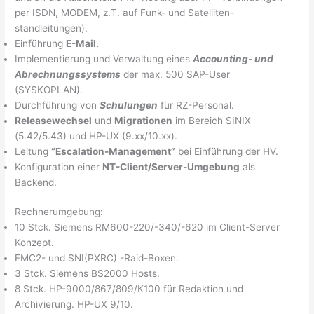
per ISDN, MODEM, z.T. auf Funk- und Satelliten-
standleitungen).
Einführung
E-Mail.
Implementierung und Verwaltung eines
Accounting- und
Abrechnungssystems
der max. 500 SAP-User
(SYSKOPLAN).
Durchführung von
Schulungen
für RZ-Personal.
Releasewechsel
und
Migrationen
im Bereich SINIX
(5.42/5.43) und HP-UX (9.xx/10.xx).
Leitung
“Escalation-Management”
bei Einführung der HV.
Konfiguration einer
NT-Client/Server-Umgebung
als
Backend.
Rechnerumgebung:
10 Stck. Siemens RM600-220/-340/-620 im Client-Server
Konzept.
EMC2- und SNI(PXRC) -Raid-Boxen.
3 Stck. Siemens BS2000 Hosts.
8 Stck. HP-9000/867/809/K100 für Redaktion und
Archivierung. HP-UX 9/10.