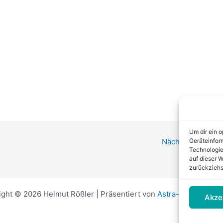
Um dir ein 
Nächster Beitrag
Geräteinfor
Technologie
auf dieser W
zurückziehs
ight © 2026 Helmut Rößler | Präsentiert von
Astra-WordPress
Akze